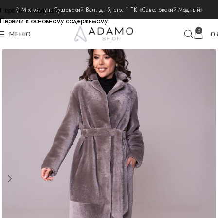
Перейти к навигации
⚲ Москва, ул. Сущевский Вал, д. 5, стр. 1 ТК «Савеловский-Модный»
Перейти к основному содержимому
главная
дубленки
0
МЕНЮ
0