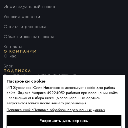
Индивидуальный пошив
Условия доставки
Оплата и рассрочка
Обмен и возврат товара
Контакты
О КОМПАНИИ
О нас
Блог
ПОДПИСКА
Новинки сезона, акции и предложения
Настройки cookie
ИП Журавлева Юлия Николаевна использует cookie для работы
сайта. Яндекс Метрика 49224052 работает при посещении сайта
Я ДАЮ СОГЛАСИЕ НА ОБРАБОТКУ ПЕРСОНАЛЬНЫХ ДАННЫХ И
независимо от выбора ниже. Дополнительные сервисы
СОГЛАШАЮСЬ С
ПОЛИТИКОЙ ОБРАБОТКИ ПЕРСОНАЛЬНЫХ
запускаются только после вашего разрешения.
ДАННЫХ
.
Политика cookie
Политика обработки персональных данных
Разрешить доп. сервисы
Подписаться