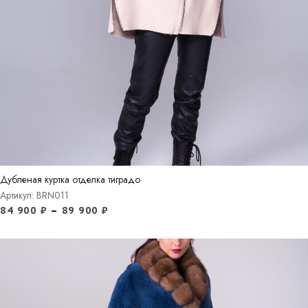
Дубленая куртка отделка тиградо
Артикул: BRN011
84 900
₽
–
89 900
₽