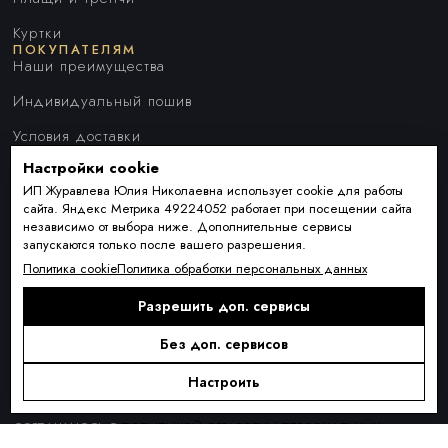
Куртки
ПОКУПАТЕЛЯМ
Наши преимущества
Индивидуальный пошив
Условия доставки
Настройки cookie
Оплата и рассрочка
ИП Журавлева Юлия Николаевна использует cookie для работы
Обмен и возврат товара
сайта. Яндекс Метрика 49224052 работает при посещении сайта
независимо от выбора ниже. Дополнительные сервисы
Контакты
запускаются только после вашего разрешения.
О КОМПАНИИ
Политика cookie
Политика обработки персональных данных
О нас
Разрешить доп. сервисы
Блог
ПОДПИСКА
Новинки сезона, акции и предложения
Без доп. сервисов
Настроить
Я ДАЮ СОГЛАСИЕ НА ОБРАБОТКУ ПЕРСОНАЛЬНЫХ ДАННЫХ И
СОГЛАШАЮСЬ С
ПОЛИТИКОЙ ОБРАБОТКИ ПЕРСОНАЛЬНЫХ