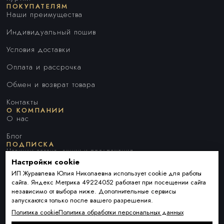
ПОКУПАТЕЛЯМ
Наши преимущества
Индивидуальный пошив
Условия доставки
Оплата и рассрочка
Обмен и возврат товара
Контакты
О КОМПАНИИ
О нас
Блог
ПОДПИСКА
Новинки сезона, акции и предложения
Настройки cookie
ИП Журавлева Юлия Николаевна использует cookie для работы
сайта. Яндекс Метрика 49224052 работает при посещении сайта
Я ДАЮ СОГЛАСИЕ НА ОБРАБОТКУ ПЕРСОНАЛЬНЫХ ДАННЫХ И
независимо от выбора ниже. Дополнительные сервисы
СОГЛАШАЮСЬ С
ПОЛИТИКОЙ ОБРАБОТКИ ПЕРСОНАЛЬНЫХ
запускаются только после вашего разрешения.
ДАННЫХ
.
Политика cookie
Политика обработки персональных данных