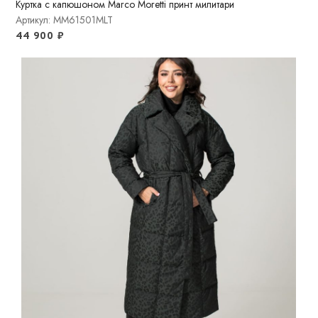
Куртка с капюшоном Marco Moretti принт милитари
Артикул: MM61501MLT
44 900
₽