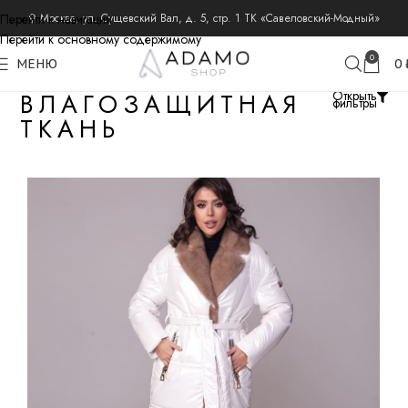
Перейти к навигации
⚲ Москва, ул. Сущевский Вал, д. 5, стр. 1 ТК «Савеловский-Модный»
Перейти к основному содержимому
0
МЕНЮ
0
ВЛАГОЗАЩИТНАЯ
Открыть
фильтры
ТКАНЬ