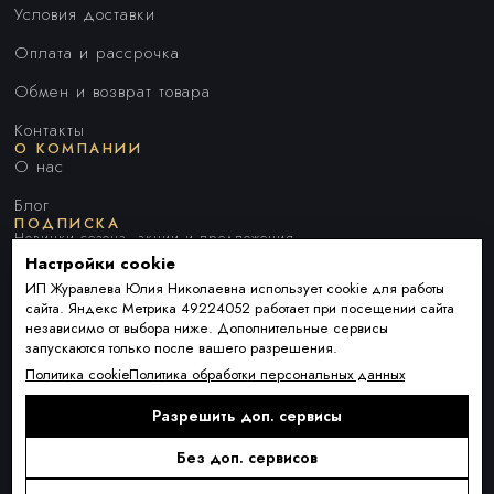
Условия доставки
Оплата и рассрочка
Обмен и возврат товара
Контакты
О КОМПАНИИ
О нас
Блог
ПОДПИСКА
Новинки сезона, акции и предложения
Настройки cookie
ИП Журавлева Юлия Николаевна использует cookie для работы
сайта. Яндекс Метрика 49224052 работает при посещении сайта
Я ДАЮ СОГЛАСИЕ НА ОБРАБОТКУ ПЕРСОНАЛЬНЫХ ДАННЫХ И
независимо от выбора ниже. Дополнительные сервисы
СОГЛАШАЮСЬ С
ПОЛИТИКОЙ ОБРАБОТКИ ПЕРСОНАЛЬНЫХ
запускаются только после вашего разрешения.
ДАННЫХ
.
Политика cookie
Политика обработки персональных данных
Разрешить доп. сервисы
Подписаться
Alternative:
Без доп. сервисов