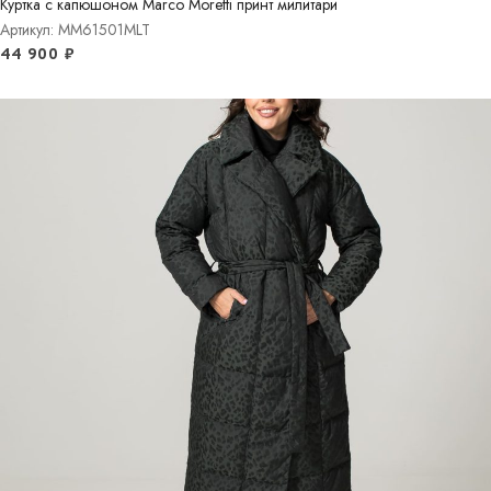
Куртка с капюшоном Marco Moretti принт милитари
Артикул: MM61501MLT
44 900
₽