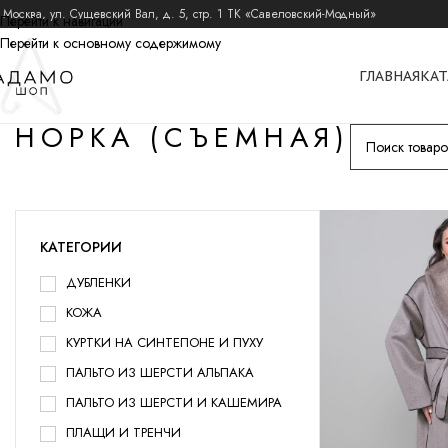
 Москва, ул. Сущевский Вал, д. 5, стр. 1 ТК «Савеловский-Модный»
Перейти к навигации
Перейти к основному содержимому
ГЛАВНАЯ
КАТ
НОРКА (СЪЕМНАЯ)
КАТЕГОРИИ
ДУБЛЕНКИ
КОЖА
КУРТКИ НА СИНТЕПОНЕ И ПУХУ
ПАЛЬТО ИЗ ШЕРСТИ АЛЬПАКА
ПАЛЬТО ИЗ ШЕРСТИ И КАШЕМИРА
ПЛАЩИ И ТРЕНЧИ