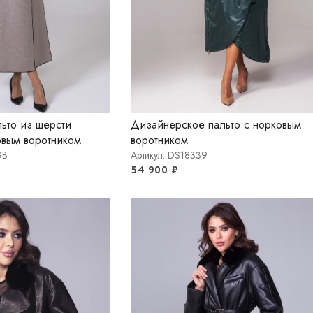
ьто из шерсти
Дизайнерское пальто с норковым
овым воротником
воротником
GB
Артикул: DS18339
54 900
₽