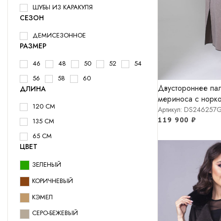
ШУБЫ ИЗ КАРАКУЛЯ
СЕЗОН
ДЕМИСЕЗОННОЕ
РАЗМЕР
46
48
50
52
54
56
58
60
Двустороннее пал
ДЛИНА
мериноса с норк
120 СМ
Артикул: DS246257
119 900
₽
135 СМ
65 СМ
ЦВЕТ
ЗЕЛЕНЫЙ
КОРИЧНЕВЫЙ
КЭМЕЛ
СЕРО-БЕЖЕВЫЙ