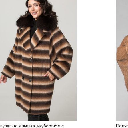
лупальто альпака двубортное с
Полуп