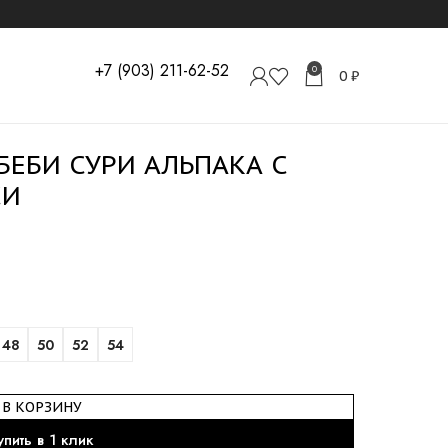
+7 (903) 211-62-52
0
0
₽
БЕБИ СУРИ АЛЬПАКА С
СИ
48
50
52
54
В КОРЗИНУ
упить в 1 клик