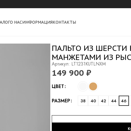
АЛОГ
О НАС
ИНФОРМАЦИЯ
КОНТАКТЫ
 беби сури альпака с манжетами из рыси
ПАЛЬТО ИЗ ШЕРСТИ 
МАНЖЕТАМИ ИЗ РЫ
Артикул: LT1231KUTLNXM
149 900
₽
Alternative:
ЦВЕТ
РАЗМЕР
38
40
42
44
46
К