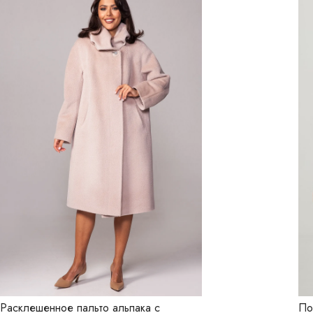
Расклешенное пальто альпака с
По