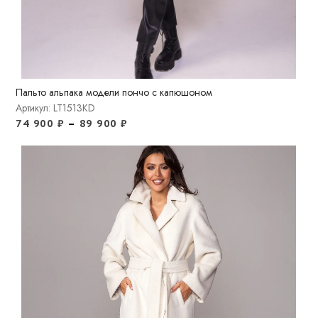
Пальто альпака модели пончо с капюшоном
Артикул: LT1513KD
74 900
₽
–
89 900
₽