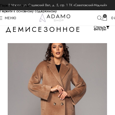
Перейти к навигации
⚲ Москва, ул. Сущевский Вал, д. 5, стр. 1 ТК «Савеловский-Модный»
Перейти к основному содержимому
0
МЕНЮ
0
ДЕМИСЕЗОННОЕ
Открыть
фильтры