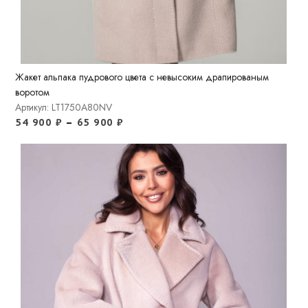
Жакет альпака пудрового цвета с невысоким драпированым
воротом
Артикул: LT1750A80NV
54 900
₽
–
65 900
₽