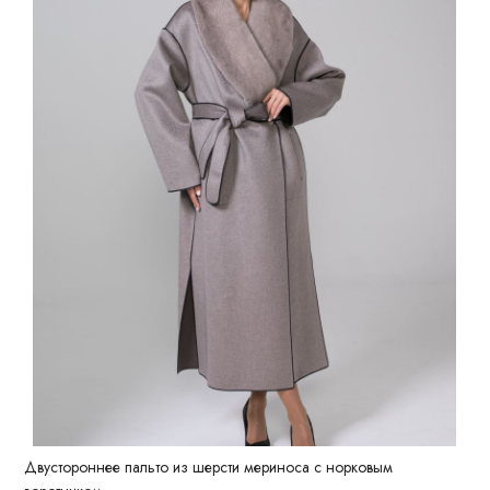
Двустороннее пальто из шерсти мериноса с норковым