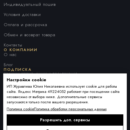
Индивидуальный пошив
Условия доставки
Оплата и рассрочка
Обмен и возврат товара
Контакты
О КОМПАНИИ
О нас
Блог
ПОДПИСКА
Новинки сезона, акции и предложения
Настройки cookie
ИП Журавлева Юлия Николаевна использует cookie для работы
сайта. Яндекс Метрика 49224052 работает при посещении сайта
Я ДАЮ СОГЛАСИЕ НА ОБРАБОТКУ ПЕРСОНАЛЬНЫХ ДАННЫХ И
независимо от выбора ниже. Дополнительные сервисы
СОГЛАШАЮСЬ С
ПОЛИТИКОЙ ОБРАБОТКИ ПЕРСОНАЛЬНЫХ
запускаются только после вашего разрешения.
ДАННЫХ
.
Политика cookie
Политика обработки персональных данных
Разрешить доп. сервисы
Подписаться
Alternative: