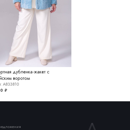
ртная дубленка-жакет с
йским воротом
л: A833810
00
₽
предложения