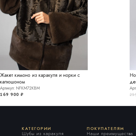
Жакет кимоно из каракуля и норки с
Но
капюшоном
де
Артикул: NFKM72KBM
Арт
169 900
₽
25
КАТЕГОРИИ
ПОКУПАТЕЛЯМ
Шубы из каракуля
Наши преимущества