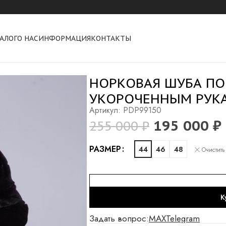
АЛОГ
О НАС
ИНФОРМАЦИЯ
КОНТАКТЫ
ым рукавом
НОРКОВАЯ ШУБА ПО
УКОРОЧЕННЫМ РУК
Артикул: PDP99150
195 000
₽
255 000
₽
Alternative:
РАЗМЕР
44
46
48
Очистить
К
Задать вопрос:
MAX
Telegram