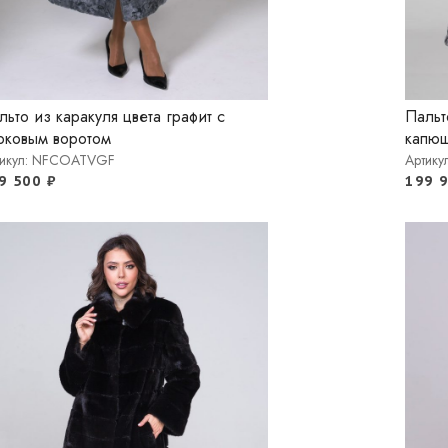
льто из каракуля цвета графит с
Пальт
рковым воротом
капюш
тикул: NFCOATVGF
Артик
9 500
₽
199 