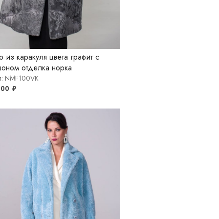
о из каракуля цвета графит с
оном отделка норка
ул: NMF100VK
900
₽