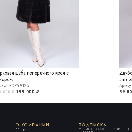
рковая шуба поперечного кроя с
Двубо
кором
англи
икул: PDP99126
Артику
199 000
₽
59 0
9 000
₽
О КОМПАНИИ
ПОДПИСКА
Новинки сезона, акции и 
О нас