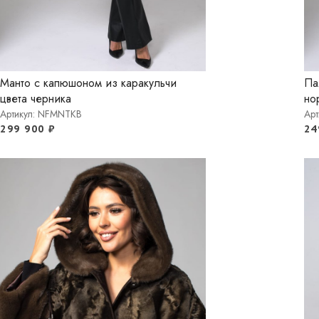
Манто с капюшоном из каракульчи
Па
цвета черника
но
Артикул: NFMNTKB
Ар
299 900
₽
24