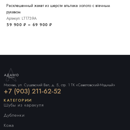
Расклешенный жакет из шерсти альпака золото с втачным
рукавом
Артикул: LT1739A
59 900
₽
–
69 900
₽
Москва, ул. Сущевский Вал, д. 5, стр. 1 ТК «Савеловский-Модный»
+7 (903) 211-62-52
КАТЕГОРИИ
Шубы из каракуля
Дубленки
Кожа