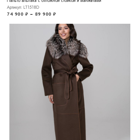
Пальто альпака с отложной стойкой и манжетами
Артикул: LT1518D
74 900
₽
–
89 900
₽