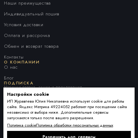
Наши преимущества
Индивидуальный пошив
Условия доставки
Оплата и рассрочка
Обмен и возврат товара
Контакты
О КОМПАНИИ
О нас
Блог
ПОДПИСКА
Новинки сезона, акции и предложения
Настройки cookie
ИП Журавлева Юлия Николаевна использует cookie для работы
сайта. Яндекс Метрика 49224052 работает при посещении сайта
Я ДАЮ СОГЛАСИЕ НА ОБРАБОТКУ ПЕРСОНАЛЬНЫХ ДАННЫХ И
независимо от выбора ниже. Дополнительные сервисы
СОГЛАШАЮСЬ С
ПОЛИТИКОЙ ОБРАБОТКИ ПЕРСОНАЛЬНЫХ
запускаются только после вашего разрешения.
ДАННЫХ
.
Политика cookie
Политика обработки персональных данных
Разрешить доп. сервисы
Подписаться