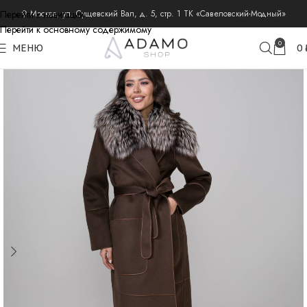
Перейти к навигации
⚲ Москва, ул. Сущевский Вал, д. 5, стр. 1 ТК «Савеловский-Модный»
Перейти к основному содержимому
главная
пальто из шерсти и кашемира
пальто демисезонные
0
МЕНЮ
0