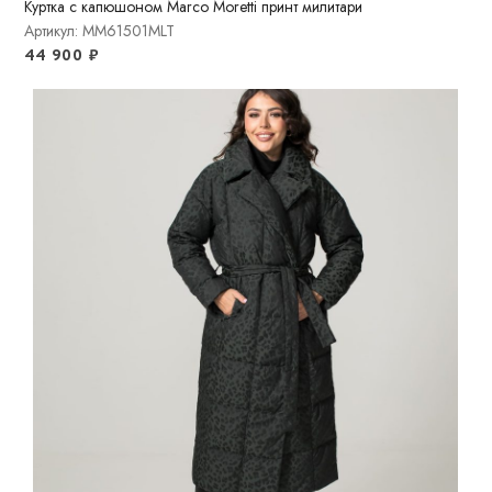
Куртка с капюшоном Marco Moretti принт милитари
Артикул: MM61501MLT
44 900
₽