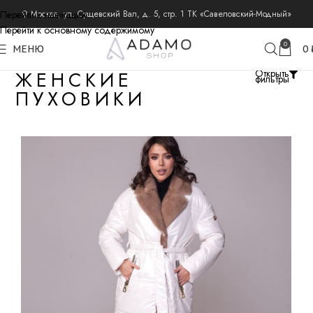
Перейти к навигации
⚲ Москва, ул. Сущевский Вал, д. 5, стр. 1 ТК «Савеловский-Модный»
Перейти к основному содержимому
0
МЕНЮ
0
ЖЕНСКИЕ
Открыть
фильтры
ПУХОВИКИ