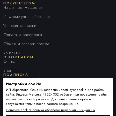
ПОКУПАТЕЛЯМ
Наши преимущества
Индивидуальный пошив
Условия доставки
Оплата и рассрочка
Обмен и возврат товара
Контакты
О КОМПАНИИ
О нас
Блог
ПОДПИСКА
Новинки сезона, акции и предложения
Настройки cookie
ИП Журавлева Юлия Николаевна использует cookie для работы
сайта. Яндекс Метрика 49224052 работает при посещении сайта
Я ДАЮ СОГЛАСИЕ НА ОБРАБОТКУ ПЕРСОНАЛЬНЫХ ДАННЫХ И
независимо от выбора ниже. Дополнительные сервисы
СОГЛАШАЮСЬ С
ПОЛИТИКОЙ ОБРАБОТКИ ПЕРСОНАЛЬНЫХ
запускаются только после вашего разрешения.
ДАННЫХ
.
Политика cookie
Политика обработки персональных данных