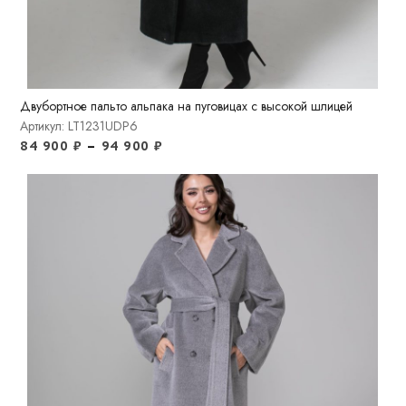
Двубортное пальто альпака на пуговицах с высокой шлицей
Артикул: LT1231UDP6
84 900
₽
–
94 900
₽