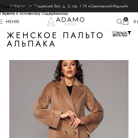
Перейти к навигации
⚲ Москва, ул. Сущевский Вал, д. 5, стр. 1 ТК «Савеловский-Модный»
Перейти к основному содержимому
0
МЕНЮ
0
ЖЕНСКОЕ ПАЛЬТО
Открыть
фильтры
АЛЬПАКА