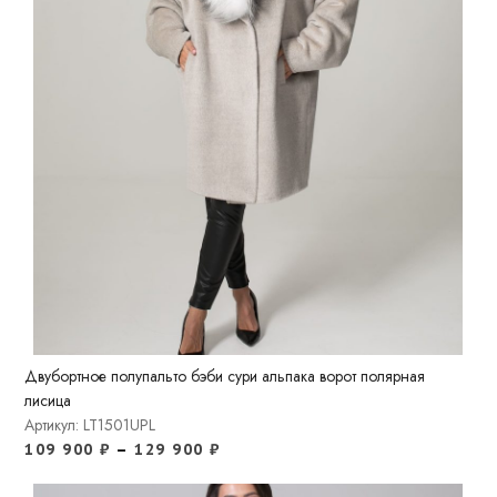
Двубортное полупальто бэби сури альпака ворот полярная
лисица
Артикул: LT1501UPL
109 900
₽
–
129 900
₽