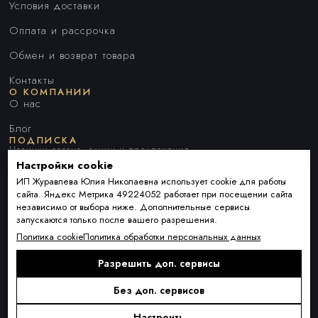
Условия доставки
Оплата и рассрочка
Обмен и возврат товара
Контакты
О КОМПАНИИ
О нас
Блог
ПОДПИСКА
Новинки сезона, акции и предложения
Настройки cookie
ИП Журавлева Юлия Николаевна использует cookie для работы
сайта. Яндекс Метрика 49224052 работает при посещении сайта
Я ДАЮ СОГЛАСИЕ НА ОБРАБОТКУ ПЕРСОНАЛЬНЫХ ДАННЫХ И
независимо от выбора ниже. Дополнительные сервисы
СОГЛАШАЮСЬ С
ПОЛИТИКОЙ ОБРАБОТКИ ПЕРСОНАЛЬНЫХ
запускаются только после вашего разрешения.
ДАННЫХ
.
Политика cookie
Политика обработки персональных данных
Разрешить доп. сервисы
Подписаться
Alternative:
Без доп. сервисов
Настроить