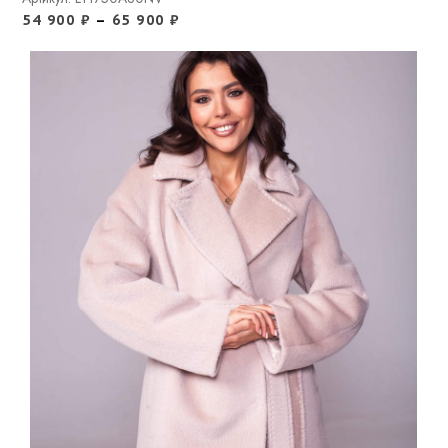
54 900
₽
–
65 900
₽