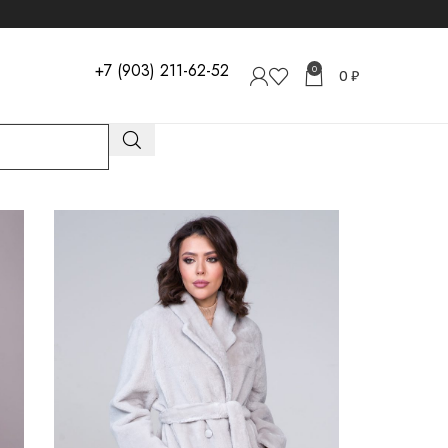
+7 (903) 211-62-52
0
0
₽