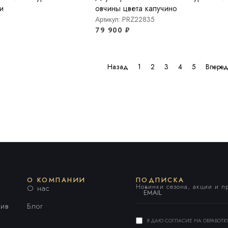
и
овчины цвета капучино
Артикул: PRZ22835
79 900
₽
Назад
1
2
3
4
5
Впере
О КОМПАНИИ
ПОДПИСКА
Новинки сезона, акции и 
О нас
ив
Блог
Я ДАЮ СОГЛАСИЕ НА ОБРАБОТ