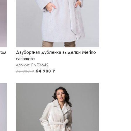
том
Двубортная дубленка выделки Merino
cashmere
Артикул: PNT3642
64 900
₽
76 900
₽