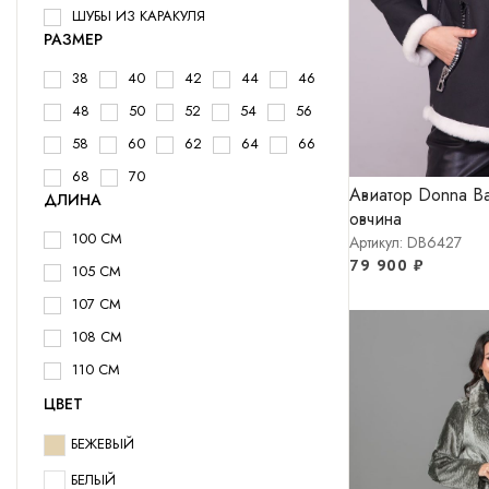
ШУБЫ ИЗ КАРАКУЛЯ
РАЗМЕР
38
40
42
44
46
48
50
52
54
56
58
60
62
64
66
68
70
Авиатор Donna Ba
ДЛИНА
овчина
100 СМ
Артикул: DB6427
79 900
₽
105 СМ
107 СМ
108 СМ
110 СМ
115 СМ
ЦВЕТ
115 СМ
БЕЖЕВЫЙ
117 СМ
БЕЛЫЙ