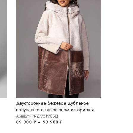
Двустороннее бежевое дубленое
полупальто с капюшоном из орилага
Артикул: PRZ775190BEJ
89 900
₽
–
99 900
₽