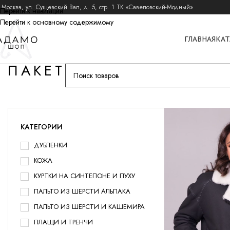
 Москва, ул. Сущевский Вал, д. 5, стр. 1 ТК «Савеловский-Модный»
Перейти к навигации
Перейти к основному содержимому
ГЛАВНАЯ
КАТ
ПАКЕТ
КАТЕГОРИИ
ДУБЛЕНКИ
КОЖА
КУРТКИ НА СИНТЕПОНЕ И ПУХУ
ПАЛЬТО ИЗ ШЕРСТИ АЛЬПАКА
ПАЛЬТО ИЗ ШЕРСТИ И КАШЕМИРА
ПЛАЩИ И ТРЕНЧИ