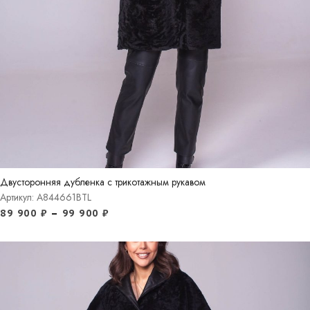
Двусторонняя дубленка с трикотажным рукавом
Артикул: A844661BTL
89 900
₽
–
99 900
₽