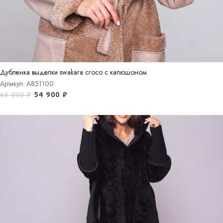
Дубленка выделки swakara croco с капюшоном
Артикул: A851100
54 900
₽
65 000
₽