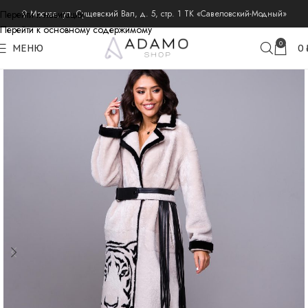
Перейти к навигации
⚲ Москва, ул. Сущевский Вал, д. 5, стр. 1 ТК «Савеловский-Модный»
Перейти к основному содержимому
главная
дубленки
0
МЕНЮ
0