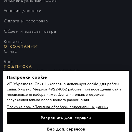
Индивидуальный пошив
Условия доставки
Оплата и рассрочка
Обмен и возврат товара
Контакты
О КОМПАНИИ
О нас
Блог
ПОДПИСКА
Новинки сезона, акции и предложения
Настройки cookie
ИП Журавлева Юлия Николаевна использует cookie для работы
сайта. Яндекс Метрика 49224052 работает при посещении сайта
Я ДАЮ СОГЛАСИЕ НА ОБРАБОТКУ ПЕРСОНАЛЬНЫХ ДАННЫХ И
независимо от выбора ниже. Дополнительные сервисы
СОГЛАШАЮСЬ С
ПОЛИТИКОЙ ОБРАБОТКИ ПЕРСОНАЛЬНЫХ
запускаются только после вашего разрешения.
ДАННЫХ
.
Политика cookie
Политика обработки персональных данных
Разрешить доп. сервисы
Подписаться
Alternative:
Без доп. сервисов