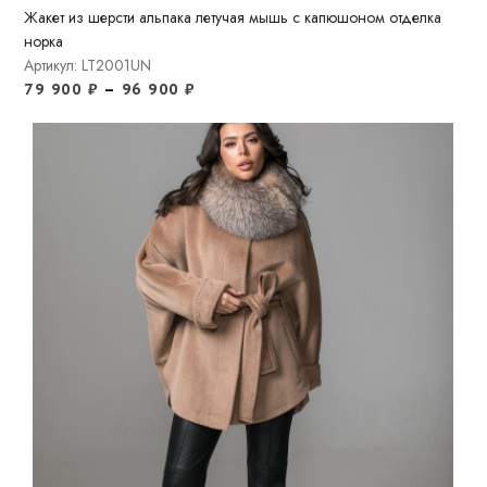
Жакет из шерсти альпака летучая мышь с капюшоном отделка
норка
Артикул: LT2001UN
79 900
₽
–
96 900
₽