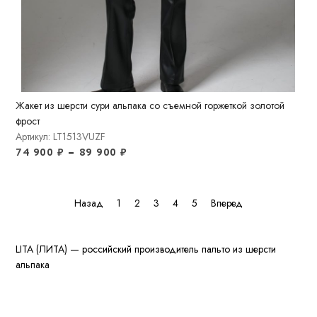
Жакет из шерсти сури альпака со съемной горжеткой золотой
фрост
Артикул: LT1513VUZF
74 900
₽
–
89 900
₽
Назад
1
2
3
4
5
Вперед
LITA (ЛИТА) — российский производитель пальто из шерсти
альпака