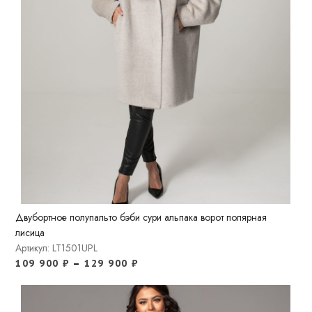
Двубортное полупальто бэби сури альпака ворот полярная
лисица
Артикул: LT1501UPL
109 900
₽
–
129 900
₽