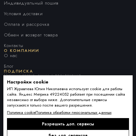
Индивидуальный пошив
Условия доставки
Оплата и рассрочка
Обмен и возврат товара
Контакты
О КОМПАНИИ
О нас
Блог
ПОДПИСКА
Новинки сезона, акции и предложения
Настройки cookie
ИП Журавлева Юлия Николаевна использует cookie для работы
сайта. Яндекс Метрика 49224052 работает при посещении сайта
Я ДАЮ СОГЛАСИЕ НА ОБРАБОТКУ ПЕРСОНАЛЬНЫХ ДАННЫХ И
независимо от выбора ниже. Дополнительные сервисы
СОГЛАШАЮСЬ С
ПОЛИТИКОЙ ОБРАБОТКИ ПЕРСОНАЛЬНЫХ
запускаются только после вашего разрешения.
ДАННЫХ
.
Политика cookie
Политика обработки персональных данных
Разрешить доп. сервисы
Подписаться
Alternative:
Без доп. сервисов