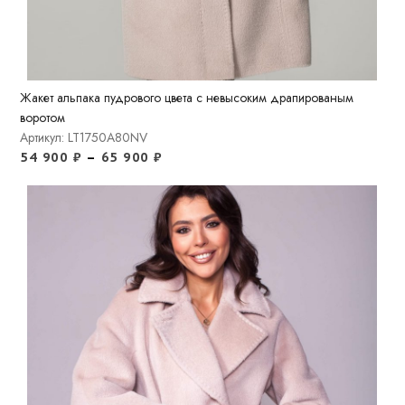
Жакет альпака пудрового цвета с невысоким драпированым
воротом
Артикул: LT1750A80NV
54 900
₽
–
65 900
₽