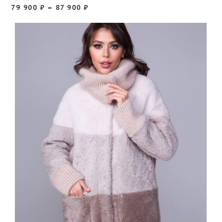
79 900
₽
–
87 900
₽