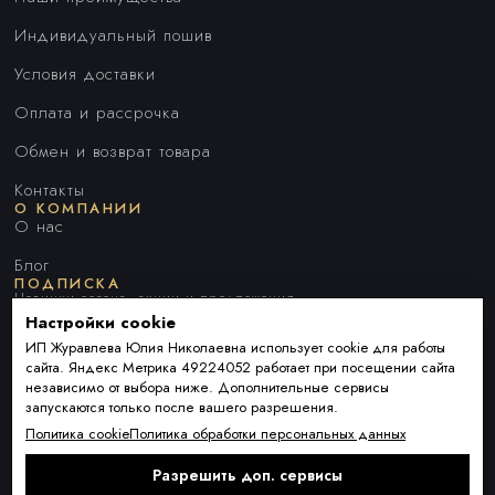
Индивидуальный пошив
Условия доставки
Оплата и рассрочка
Обмен и возврат товара
Контакты
О КОМПАНИИ
О нас
Блог
ПОДПИСКА
Новинки сезона, акции и предложения
Настройки cookie
ИП Журавлева Юлия Николаевна использует cookie для работы
сайта. Яндекс Метрика 49224052 работает при посещении сайта
Я ДАЮ СОГЛАСИЕ НА ОБРАБОТКУ ПЕРСОНАЛЬНЫХ ДАННЫХ И
независимо от выбора ниже. Дополнительные сервисы
СОГЛАШАЮСЬ С
ПОЛИТИКОЙ ОБРАБОТКИ ПЕРСОНАЛЬНЫХ
запускаются только после вашего разрешения.
ДАННЫХ
.
Политика cookie
Политика обработки персональных данных
Разрешить доп. сервисы
Подписаться