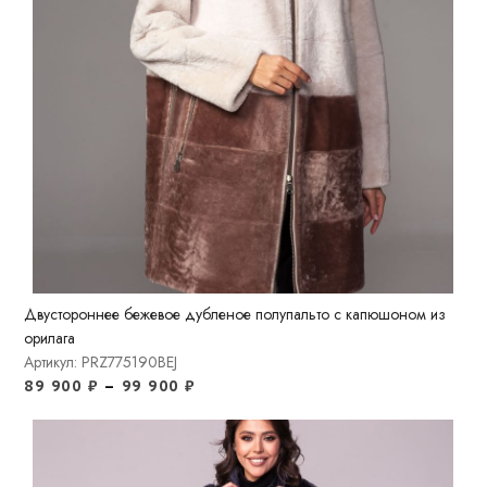
Двустороннее бежевое дубленое полупальто с капюшоном из
орилага
Артикул: PRZ775190BEJ
89 900
₽
–
99 900
₽