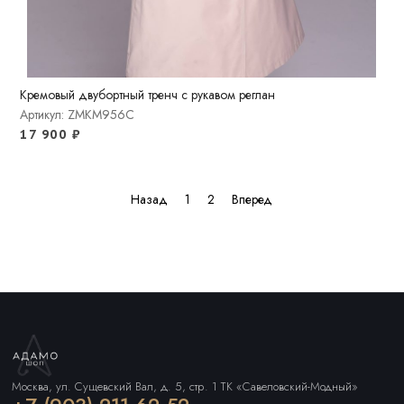
Кремовый двубортный тренч с рукавом реглан
Артикул: ZMKM956C
17 900
₽
Назад
1
2
Вперед
Москва, ул. Сущевский Вал, д. 5, стр. 1 ТК «Савеловский-Модный»