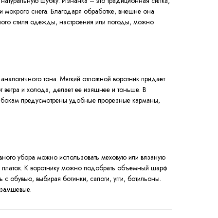
 натуральную шубку. Изнанка – это традиционная силка,
мокрого снега. Благодаря обработке, внешне она
ного стиля одежды, настроения или погоды, можно
 аналогичного тона. Мягкий отложной воротник придает
 ветра и холода, делает ее изящнее и тоньше. В
По бокам предусмотрены удобные прорезные карманы,
ловного убора можно использовать меховую или вязаную
у, платок. К воротнику можно подобрать объемный шарф
 с обувью, выбирая ботинки, сапоги, угги, ботильоны.
 замшевые.