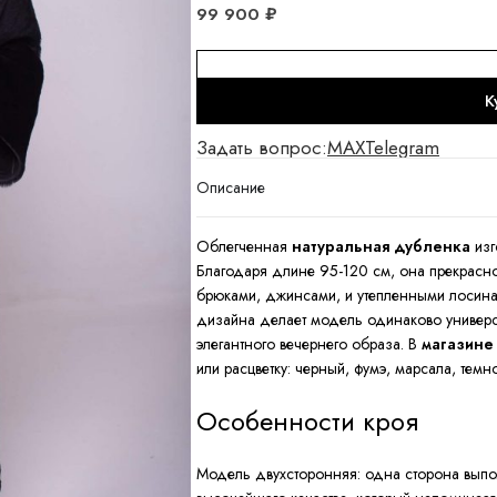
99 900
₽
К
Задать вопрос:
MAX
Telegram
Описание
Облегченная
натуральная дубленка
изг
Благодаря длине 95-120 см, она прекрасно 
брюками, джинсами, и утепленными лосина
дизайна делает модель одинаково универс
элегантного вечернего образа. В
магазине
или расцветку: черный, фумэ, марсала, темн
Особенности кроя
Модель двухсторонняя: одна сторона выпол