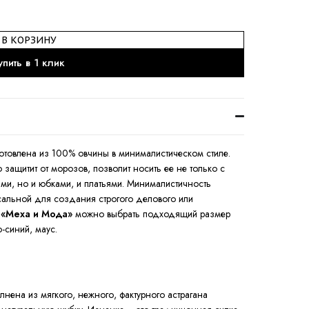
В КОРЗИНУ
упить в 1 клик
отовлена из 100% овчины в минималистическом стиле.
защитит от морозов, позволит носить ее не только с
ми, но и юбками, и платьями. Минималистичность
альной для создания строгого делового или
 «Меха и Мода»
можно выбрать подходящий размер
о-синий, маус.
нена из мягкого, нежного, фактурного астрагана