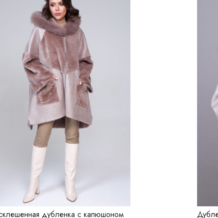
склешенная дубленка с капюшоном
Дубле