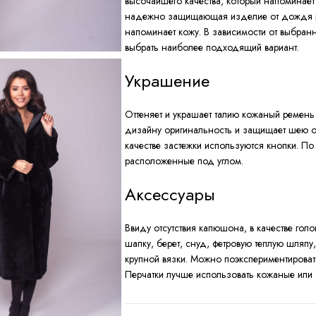
высочайшего качества, который напоминает
надежно защищающая изделие от дождя и 
напоминает кожу. В зависимости от выбран
выбрать наиболее подходящий вариант.
Украшение
Оттеняет и украшает талию кожаный ремень
дизайну оригинальность и защищает шею от
качестве застежки используются кнопки. 
расположенные под углом.
Аксессуары
Ввиду отсутствия капюшона, в качестве го
шапку, берет, снуд, фетровую теплую шляп
крупной вязки. Можно поэкспериментировать
Перчатки лучше использовать кожаные или