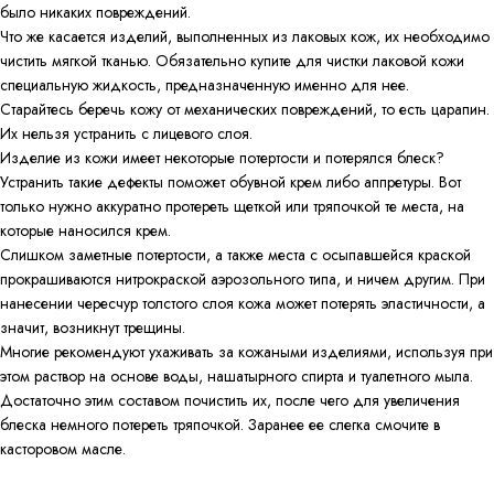
было никаких повреждений.
Что же касается изделий, выполненных из лаковых кож, их необходимо
чистить мягкой тканью. Обязательно купите для чистки лаковой кожи
специальную жидкость, предназначенную именно для нее.
Старайтесь беречь кожу от механических повреждений, то есть царапин.
Их нельзя устранить с лицевого слоя.
Изделие из кожи имеет некоторые потертости и потерялся блеск?
Устранить такие дефекты поможет обувной крем либо аппретуры. Вот
только нужно аккуратно протереть щеткой или тряпочкой те места, на
которые наносился крем.
Слишком заметные потертости, а также места с осыпавшейся краской
прокрашиваются нитрокраской аэрозольного типа, и ничем другим. При
нанесении чересчур толстого слоя кожа может потерять эластичности, а
значит, возникнут трещины.
Многие рекомендуют ухаживать за кожаными изделиями, используя при
этом раствор на основе воды, нашатырного спирта и туалетного мыла.
Достаточно этим составом почистить их, после чего для увеличения
блеска немного потереть тряпочкой. Заранее ее слегка смочите в
касторовом масле
.