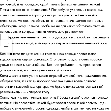
тряпочкой, и напоследок, сухой тканью (только не синтетической).
Пятна все равно не отчистились? Попробуйте удалить их тампоном,
слегка смоченным в «природных» растворителях – бензине или
скипидаре. Не стоит их обильно наносить, иначе можно полностью
обезжирить кожу. Главное, чтобы вы ни при каких обстоятельствах не
использовали во время чистки химические растворители.
Будьте уверенны в том, что дождь не способен повредить
кожаные вещи, изменить их первоначальный внешний вид.
Большинство гладких кож на кожевенном заводе пропитывают
водоотталкивающими основами. Это говорит о достаточно простом
уходе за ними в дальнейшем. Все, что требуется – вытереть капли
дождя чистой, но слегка увлажненной тканью.
Кожа должна сохнуть не возле открытой духовой печи, радиатора или
обогревателя, так как ей противопоказана сушка возле прямого
источника высокой температуры. Не будете придерживаться данной
рекомендации – испортите кожу.
Хотите удалить незначительную грязь? Всегда делайте это при помощи
ластика! Но проверяйте, какой будет эффект после такой попытки, где-
нибудь с внутренней стороны одежды, чтобы в случае чего на коже не