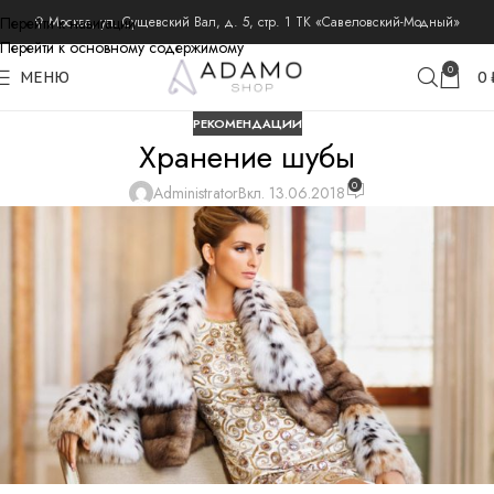
Перейти к навигации
⚲ Москва, ул. Сущевский Вал, д. 5, стр. 1 ТК «Савеловский-Модный»
Перейти к основному содержимому
0
МЕНЮ
0
РЕКОМЕНДАЦИИ
Хранение шубы
0
Administrator
Вкл. 13.06.2018