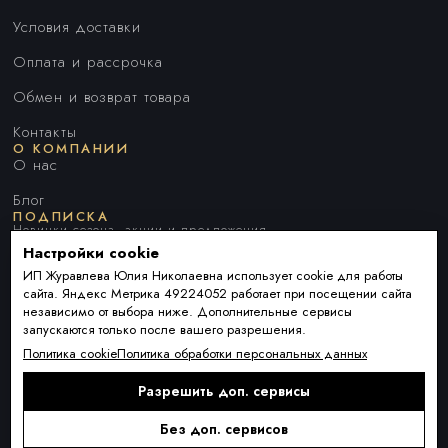
Условия доставки
Оплата и рассрочка
Обмен и возврат товара
Контакты
О КОМПАНИИ
О нас
Блог
ПОДПИСКА
Новинки сезона, акции и предложения
Настройки cookie
ИП Журавлева Юлия Николаевна использует cookie для работы
сайта. Яндекс Метрика 49224052 работает при посещении сайта
Я ДАЮ СОГЛАСИЕ НА ОБРАБОТКУ ПЕРСОНАЛЬНЫХ ДАННЫХ И
независимо от выбора ниже. Дополнительные сервисы
СОГЛАШАЮСЬ С
ПОЛИТИКОЙ ОБРАБОТКИ ПЕРСОНАЛЬНЫХ
запускаются только после вашего разрешения.
ДАННЫХ
.
Политика cookie
Политика обработки персональных данных
Разрешить доп. сервисы
Подписаться
Alternative:
Без доп. сервисов