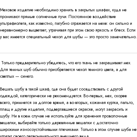
Меховое изделие необходимо хранить в закрытых шкафах, куда не
проникают прямые солнечные лучи. Постоянное воздействие
ультрафиолета, как известно, пагубно отражается на мехе: он сильно и
неравномерно выцветает, утрачивая при этом свою яркость и блеск. Если
у вас имеется специальный чехол для шубы — это просто замечательно.
Только предварительно убедитесь, что его ткань не закрашивает мех.
Для темных шуб обычно приобретается чехол темного цвета, а для
светлых — синего.
Вешать шубу в такой шкаф, где она будет соседствовать с другой
одеждой, категорически не рекомендуется. Во-первых, мех, скорее
всего, примнется за долгое время, а во-вторых, кожаная куртка, пальто,
плащ и другие изделия, подвергавшиеся окраске, могут закрасить и
шубу. Ни в коем случае не используйте для хранения проволочные
вешалки, выбирайте только деревянные вешалки с достаточно
широкими износоустойчивыми плечиками. Только в этом случае шуба не
утратит своего первоначального внешнего вида.