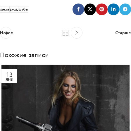
меха
уход
шубы
Новее
Старше
Похожие записи
13
ЯНВ