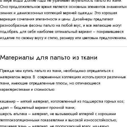
В мире моды долгие годы не утрачивает актуальность пальто из ткани.
Оно продолжительное время является основным элементов знаменитых
зимних и демисезонных коллекций верхней одежды. Это хорошая
вариация сочетания элегантности и цены. Дизайнеры предлагают
разнообразные фасоны пальто на любой вкус, и все желающие могут
подобрать для себя наиболее оптимальный вариант – понравившееся
изделие по своему вкусу и стилю, размеру или цветовым предпочтениям.
Материалы для пальто из ткани
Прежде чем купить пальто из ткани, необходимо определиться с
материалом верха. В современных коллекциях используются различные
ткани, имеющие определенные плюсы, но отличающиеся
характеристиками и стоимостью:
кашемир – мягкий материал, изготовленный из подшерстка горных коз;
драп – бюджетный вариант прочной ткани;
шерсть альпака – материал, не вызывающий аллергий с хорошими
тепплоизоляционными показателями и высокой износостойкостью;
плащевая ткань – материал, не пропускающий влагу, надежно