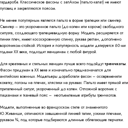
гардероба. Классическое фасоны с запАхом (пальто-халат) не имеют
пуговиц и закрепляются поясом.
Не менее популярным является пальто в форме трапеции или свингер.
Свингер – это укороченное пальто (до колен или короче) свободного
силуэта, создающего трапециевидную форму. Модель расширяется от
линии плеч, имеет кососкроенную спинку, рукава реглан, дополнено
воротником-стойкой. История и популярность модели датируется 60-ми
годами ХХ века, подходит женщинам с любой фигурой.
Для креативных и стильных женщин лучше всего подойдут
тренчкоты
.
Фасон придуман в ХХ веке и изначально предназначался для
английских военных. Модельеры доработали фасон – осовременили
кокетку, погоны на плечах, хлястики на рукавах. Пальто имеет прямой или
приталенный силуэт, укороченный до колен. Отложной воротник с
лацканами и тканевый пояс – неотъемлемые атрибуты тренчкотов.
Модели, выполненные во французском стиле от знаменитого
Ю.Живанши, отличаются завышенной линией талии, узкими плечами,
рукавом ¾, под которые подбираются длинные облегающие перчатки.