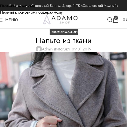
Перейти к навигации
⚲ Москва, ул. Сущевский Вал, д. 5, стр. 1 ТК «Савеловский-Модный»
Перейти к основному содержимому
0
МЕНЮ
0
РЕКОМЕНДАЦИИ
Пальто из ткани
Administrator
Вкл. 09.01.2019