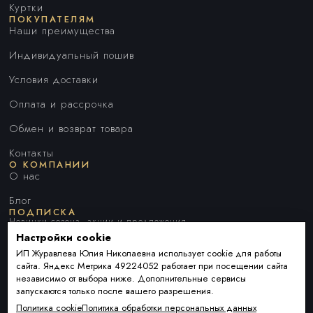
Куртки
ПОКУПАТЕЛЯМ
Наши преимущества
Индивидуальный пошив
Условия доставки
Оплата и рассрочка
Обмен и возврат товара
Контакты
О КОМПАНИИ
О нас
Блог
ПОДПИСКА
Новинки сезона, акции и предложения
Настройки cookie
ИП Журавлева Юлия Николаевна использует cookie для работы
сайта. Яндекс Метрика 49224052 работает при посещении сайта
Я ДАЮ СОГЛАСИЕ НА ОБРАБОТКУ ПЕРСОНАЛЬНЫХ ДАННЫХ И
независимо от выбора ниже. Дополнительные сервисы
СОГЛАШАЮСЬ С
ПОЛИТИКОЙ ОБРАБОТКИ ПЕРСОНАЛЬНЫХ
запускаются только после вашего разрешения.
ДАННЫХ
.
Политика cookie
Политика обработки персональных данных