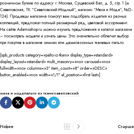
розничном бутике по
адресу
: г. Москва, Сущевский Вал, д. 5, стр. 1 (м.
Савеловская, ТК “Савеловский-Модный”, магазин “Меха и Мода”, №D-
124). Продавцы магазина помогут вам подобрать изделия из разных
коллекций, предложат полный размерный ряд, цветовой ассортимент.
На сайте Adamoshop.ru можно изучить предложения и каталог магазина
– посмотреть модели и узнать цены. Это значительно облегчит выбор
при покупке в магазине зимних или демисезонных тканевых пальто.
[spb_products category=»palto-iz-tkani» display_type=»standard»
display_layout=»standard» multi_masonry=»no» carousel=»no»
fullwidth=»no» columns=»3″ item_count=»8″ order=»DESC»
button_enabled=»no» width=»1/1″ el_position=»first last»]
меха и мода
пальто из ткани
савеловский
Новее
Старше