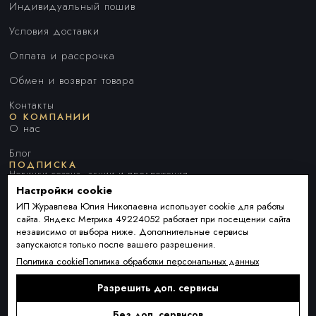
Индивидуальный пошив
Условия доставки
Оплата и рассрочка
Обмен и возврат товара
Контакты
О КОМПАНИИ
О нас
Блог
ПОДПИСКА
Новинки сезона, акции и предложения
Настройки cookie
ИП Журавлева Юлия Николаевна использует cookie для работы
сайта. Яндекс Метрика 49224052 работает при посещении сайта
Я ДАЮ СОГЛАСИЕ НА ОБРАБОТКУ ПЕРСОНАЛЬНЫХ ДАННЫХ И
независимо от выбора ниже. Дополнительные сервисы
СОГЛАШАЮСЬ С
ПОЛИТИКОЙ ОБРАБОТКИ ПЕРСОНАЛЬНЫХ
запускаются только после вашего разрешения.
ДАННЫХ
.
Политика cookie
Политика обработки персональных данных
Разрешить доп. сервисы
Подписаться
Alternative:
Без доп. сервисов