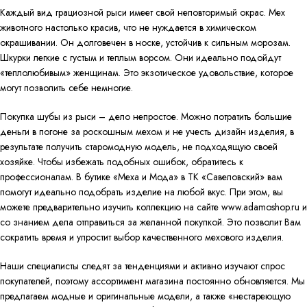
Каждый вид грациозной рыси имеет свой неповторимый окрас. Мех
животного настолько красив, что не нуждается в химическом
окрашивании. Он долговечен в носке, устойчив к сильным морозам.
Шкурки легкие с густым и теплым ворсом. Они идеально подойдут
«теплолюбивым» женщинам. Это экзотическое удовольствие, которое
могут позволить себе немногие.
Покупка шубы из рыси – дело непростое. Можно потратить большие
деньги в погоне за роскошным мехом и не учесть дизайн изделия, в
результате получить старомодную модель, не подходящую своей
хозяйке.
Чтобы избежать подобных ошибок, обратитесь к
профессионалам. В бутике «Меха и Мода» в ТК «Савеловский» вам
помогут идеально подобрать изделие на любой вкус. При этом, вы
можете предварительно изучить коллекцию на сайте www.аdamoshop.ru и
со знанием дела отправиться за желанной покупкой. Это позволит Вам
сократить время и упростит выбор качественного мехового изделия.
Наши специалисты следят за тенденциями и активно изучают спрос
покупателей, поэтому ассортимент магазина постоянно обновляется. Мы
предлагаем модные и оригинальные модели, а также «нестареющую