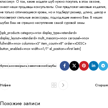
классику». О том, какие модели шуб нужно покупать в этом сезоне,
знают наши продавцы-консультанты. Они предложат меховые изделия,
не только отличающиеся кроем, но и подберут размер, длину, декор и
посоветуют стильные аксессуары, подходящие именно Вам. В наших
шубах Вам не страшно наступление самой суровой зимы.
[spb_products category=»ris» display_type=»standard»
display_layout=»standard» multi_masonry=»no» carousel=»no»
fullwidth=»no» columns=»3″ item_count=»8″ order=»DESC»
button_enabled=»no» width=»1/1″ el_position=»first last»]
бутик
москва
рысь
савеловский
шубы
Новее
Старше
Похожие записи