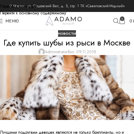
Перейти к навигации
⚲ Москва, ул. Сущевский Вал, д. 5, стр. 1 ТК «Савеловский-Модный»
Перейти к основному содержимому
0
МЕНЮ
0
НОВОСТИ
Где купить шубы из рыси в Москве
Administrator
Вкл. 09.11.2018
Лучшими подругами девушек являются не только бриллианты, но и