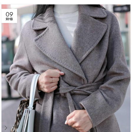
09
ЯНВ