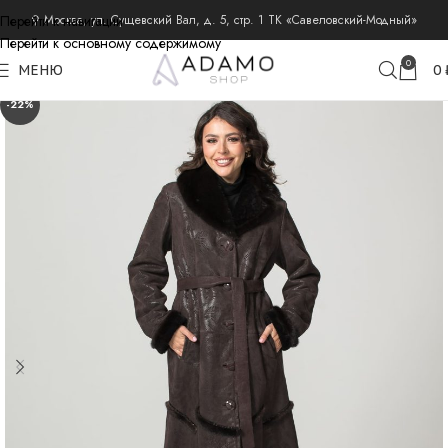
Перейти к навигации
⚲ Москва, ул. Сущевский Вал, д. 5, стр. 1 ТК «Савеловский-Модный»
Перейти к основному содержимому
главная
распродажа🏷️
0
МЕНЮ
0
-22%