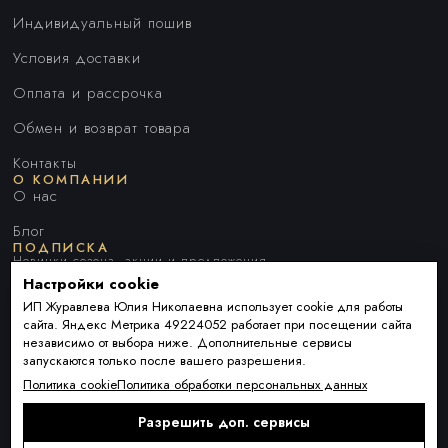
Индивидуальный пошив
Условия доставки
Оплата и рассрочка
Обмен и возврат товара
Контакты
О КОМПАНИИ
О нас
Блог
ПОДПИСКА
Новинки сезона, акции и предложения
Настройки cookie
ИП Журавлева Юлия Николаевна использует cookie для работы
сайта. Яндекс Метрика 49224052 работает при посещении сайта
Я ДАЮ СОГЛАСИЕ НА ОБРАБОТКУ ПЕРСОНАЛЬНЫХ ДАННЫХ И
независимо от выбора ниже. Дополнительные сервисы
СОГЛАШАЮСЬ С
ПОЛИТИКОЙ ОБРАБОТКИ ПЕРСОНАЛЬНЫХ
запускаются только после вашего разрешения.
ДАННЫХ
.
Политика cookie
Политика обработки персональных данных
Разрешить доп. сервисы
Подписаться