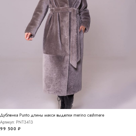
Дубленка Punto длины макси выделки merino cashmere
Артикул: PNT3413
99 500
₽