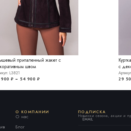
мшевый приталенный жакет с
Куртк
коративным швом
с де
икул: L3821
Артику
 900
₽
–
54 900
₽
29 5
О КОМПАНИИ
ПОДПИСКА
Новинки сезона, акции и 
О нас
ив
Блог