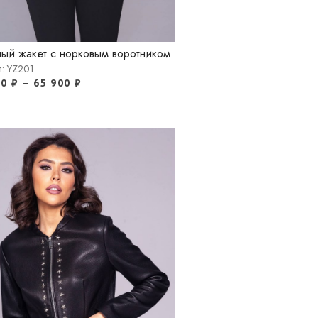
ый жакет с норковым воротником
л: YZ201
00
₽
–
65 900
₽