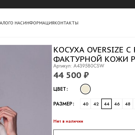
АЛОГ
О НАС
ИНФОРМАЦИЯ
КОНТАКТЫ
 натуральной фактурной кожи pearl
КОСУХА OVERSIZE С
ФАКТУРНОЙ КОЖИ P
Артикул: A439580CSW
44 500
₽
Alternative:
ЦВЕТ
РАЗМЕР
40
42
44
46
48
Нет в наличии