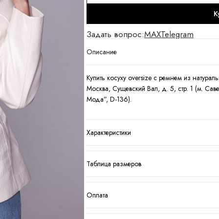
К
Задать вопрос:
MAX
Telegram
Описание
Купить косуху oversize с ремнем из натурал
Москва, Сущевский Вал, д. 5, стр. 1 (м. С
Мода”, D-136).
Характеристики
Таблица размеров
Оплата