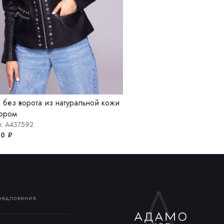
а без ворота из натуральной кожи
кором
л: A437592
00
₽
предложения