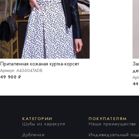
Приталенная кожаная куртка-корсет
За
де
Артикул: A436047ADB
49 900
₽
Арт
44
КАТЕГОРИИ
ПОКУПАТЕЛЯМ
Шубы из каракуля
Наши преимущества
Дубленки
Индивидуальный пош