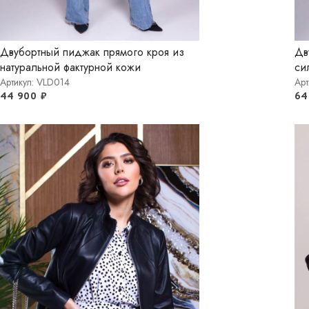
Двубортный пиджак прямого кроя из
Дв
натуральной фактурной кожи
си
Артикул: VLD014
Ар
44 900
₽
64