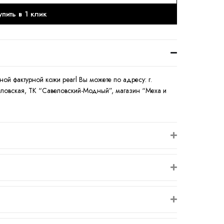
упить в 1 клик
ьной фактурной кожи pearl Вы можете по адресу: г.
авеловская, ТК “Савеловский-Модный”, магазин “Меха и