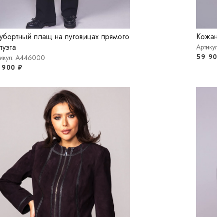
убортный плащ на пуговицах прямого
Кожан
луэта
Артику
59 9
тикул: A446000
 900
₽