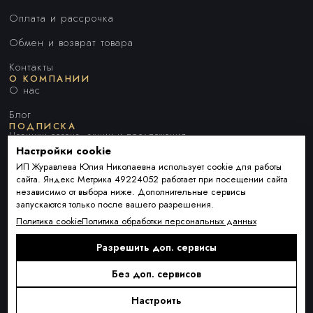
Оплата и рассрочка
Обмен и возврат товара
Контакты
О КОМПАНИИ
О нас
Блог
ПОДПИСКА
Новинки сезона, акции и предложения
Настройки cookie
ИП Журавлева Юлия Николаевна использует cookie для работы
сайта. Яндекс Метрика 49224052 работает при посещении сайта
Я ДАЮ СОГЛАСИЕ НА ОБРАБОТКУ ПЕРСОНАЛЬНЫХ ДАННЫХ И
независимо от выбора ниже. Дополнительные сервисы
СОГЛАШАЮСЬ С
ПОЛИТИКОЙ ОБРАБОТКИ ПЕРСОНАЛЬНЫХ
запускаются только после вашего разрешения.
ДАННЫХ
.
Политика cookie
Политика обработки персональных данных
Разрешить доп. сервисы
Подписаться
Alternative:
Без доп. сервисов
Настроить