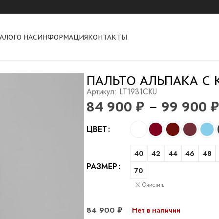
АЛОГ
О НАС
ИНФОРМАЦИЯ
КОНТАКТЫ
 капюшоном из орилага
ПАЛЬТО АЛЬПАКА С
Артикул: LT1931CKU
84 900
₽
–
99 900
₽
Alternative:
ЦВЕТ
40
42
44
46
48
РАЗМЕР
70
Очистить
84 900
₽
Нет в наличии