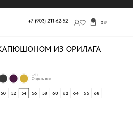
+7 (903) 211-62-52
0
0
₽
 КАПЮШОНОМ ИЗ ОРИЛАГА
+21
Открыть все
50
52
54
56
58
60
62
64
66
68