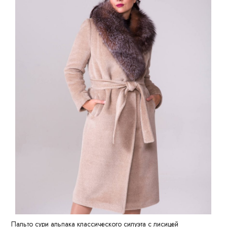
Пальто сури альпака классического силуэта с лисицей