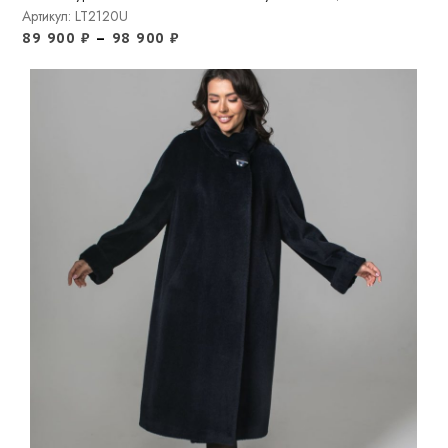
Артикул: LT2120U
89 900
₽
–
98 900
₽