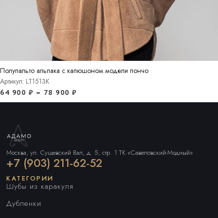
Полупальто альпака с капюшоном модели пончо
Артикул: LT1513K
64 900
₽
–
78 900
₽
Москва, ул. Сущевский Вал, д. 5, стр. 1 ТК «Савеловский-Модный»
+7 (903) 211-62-52
КАТЕГОРИИ
Шубы из каракуля
Дубленки