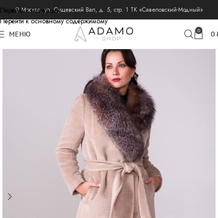
Перейти к навигации
⚲ Москва, ул. Сущевский Вал, д. 5, стр. 1 ТК «Савеловский-Модный»
Перейти к основному содержимому
главная
пальто из шерсти альпака
пальто альпака зимние
0
МЕНЮ
0