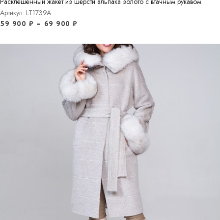
Расклешенный жакет из шерсти альпака золото с втачным рукавом
Артикул: LT1739A
59 900
₽
–
69 900
₽