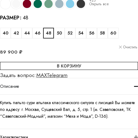
+25
Открыть все
РАЗМЕР
48
40
42
44
46
48
50
52
54
56
58
60
Очистить
89 900
₽
В КОРЗИНУ
Задать вопрос:
MAX
Telegram
Описание
Купить пальто сури альпака классического силуэта с лисицей Вы можете
по адресу: г. Москва, Сущевский Вал, д. 5, стр. 1 (м. Савеловская, ТК
“Савеловский-Модный”, магазин “Меха и Мода”, D-136).
Характеристики