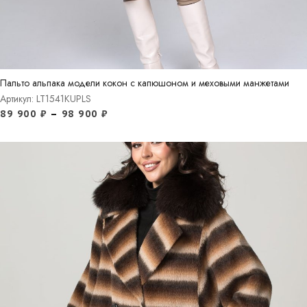
Пальто альпака модели кокон с капюшоном и меховыми манжетами
Артикул: LT1541KUPLS
89 900
₽
–
98 900
₽