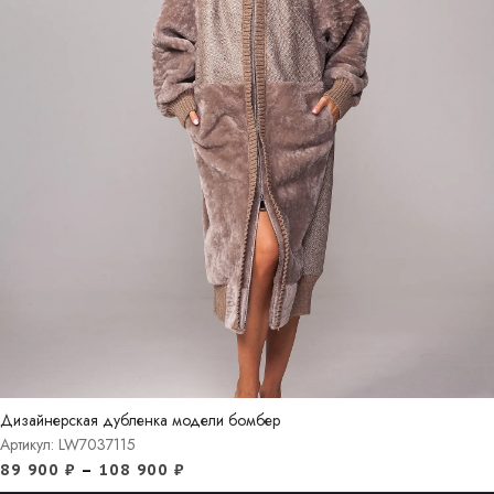
Дизайнерская дубленка модели бомбер
Артикул: LW7037115
89 900
₽
–
108 900
₽