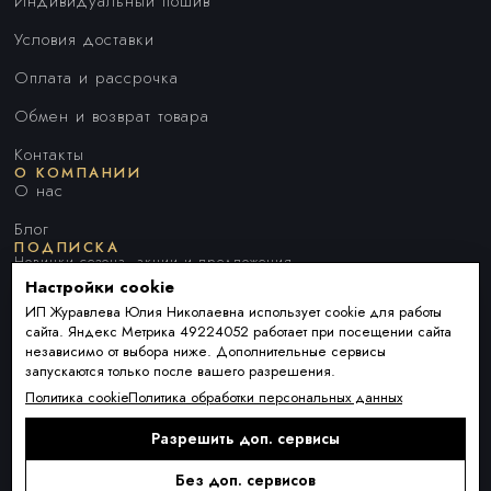
Индивидуальный пошив
Условия доставки
Оплата и рассрочка
Обмен и возврат товара
Контакты
О КОМПАНИИ
О нас
Блог
ПОДПИСКА
Новинки сезона, акции и предложения
Настройки cookie
ИП Журавлева Юлия Николаевна использует cookie для работы
сайта. Яндекс Метрика 49224052 работает при посещении сайта
Я ДАЮ СОГЛАСИЕ НА ОБРАБОТКУ ПЕРСОНАЛЬНЫХ ДАННЫХ И
независимо от выбора ниже. Дополнительные сервисы
СОГЛАШАЮСЬ С
ПОЛИТИКОЙ ОБРАБОТКИ ПЕРСОНАЛЬНЫХ
запускаются только после вашего разрешения.
ДАННЫХ
.
Политика cookie
Политика обработки персональных данных
Разрешить доп. сервисы
Подписаться
Alternative:
Без доп. сервисов