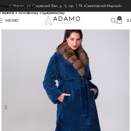
Перейти к навигации
⚲ Москва, ул. Сущевский Вал, д. 5, стр. 1 ТК «Савеловский-Модный»
Перейти к основному содержимому
главная
дубленки
0
МЕНЮ
0