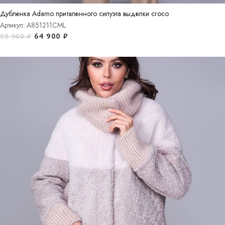
Дубленка Adamo приталенного силуэта выделки croco
Артикул: A851211CML
64 900
₽
99 900
₽