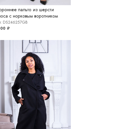
ороннее пальто из шерсти
оса с норковым воротником
ул: DS246257GB
900
₽