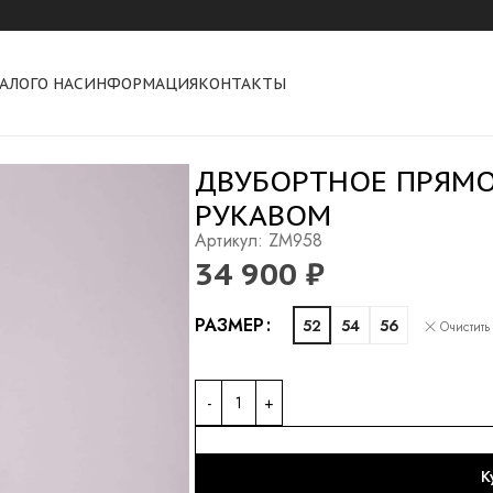
АЛОГ
О НАС
ИНФОРМАЦИЯ
КОНТАКТЫ
ямое пальто с рубашечным рукавом
ДВУБОРТНОЕ ПРЯМО
РУКАВОМ
Артикул: ZM958
34 900
₽
Alternative:
РАЗМЕР
52
54
56
Очистить
К