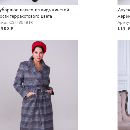
убортное пальто из вирджинской
Двуст
рсти терракотового цвета
мерин
икул: CST18048TR
Артик
 900
₽
119 