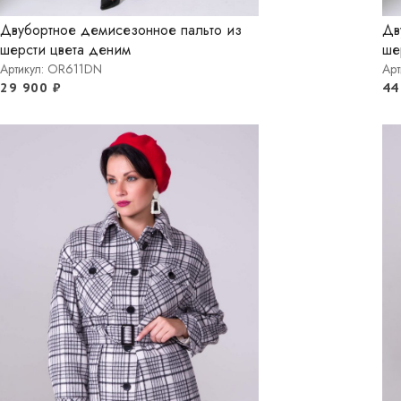
Двубортное демисезонное пальто из
Дв
шерсти цвета деним
ше
Артикул: OR611DN
Арт
29 900
₽
44