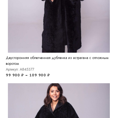
Двусторонняя облегченная дубленка из астрагана с отложным
воротом
Артикул: A845377
99 900
₽
–
109 900
₽