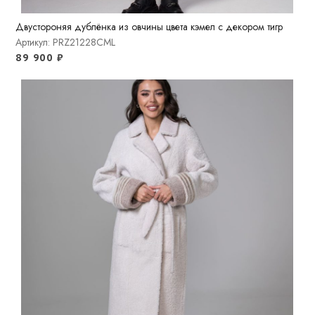
Двустороняя дублёнка из овчины цвета кэмел с декором тигр
Артикул: PRZ21228CML
89 900
₽