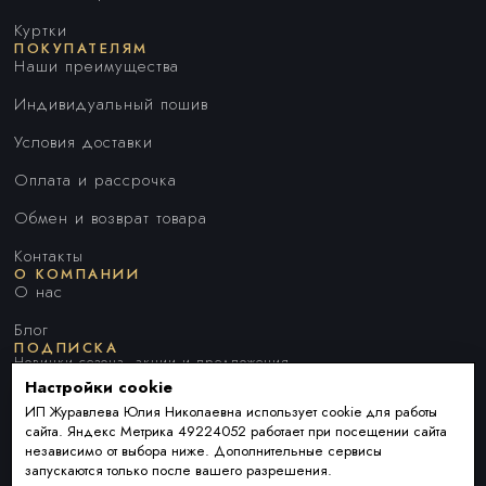
Куртки
ПОКУПАТЕЛЯМ
Наши преимущества
Индивидуальный пошив
Условия доставки
Оплата и рассрочка
Обмен и возврат товара
Контакты
О КОМПАНИИ
О нас
Блог
ПОДПИСКА
Новинки сезона, акции и предложения
Настройки cookie
ИП Журавлева Юлия Николаевна использует cookie для работы
сайта. Яндекс Метрика 49224052 работает при посещении сайта
Я ДАЮ СОГЛАСИЕ НА ОБРАБОТКУ ПЕРСОНАЛЬНЫХ ДАННЫХ И
независимо от выбора ниже. Дополнительные сервисы
СОГЛАШАЮСЬ С
ПОЛИТИКОЙ ОБРАБОТКИ ПЕРСОНАЛЬНЫХ
запускаются только после вашего разрешения.
ДАННЫХ
.