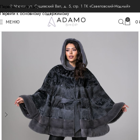
Перейти к навигации
⚲ Москва, ул. Сущевский Вал, д. 5, стр. 1 ТК «Савеловский-Модный»
Перейти к основному содержимому
главная
меха
шубы из каракуля
0
МЕНЮ
0