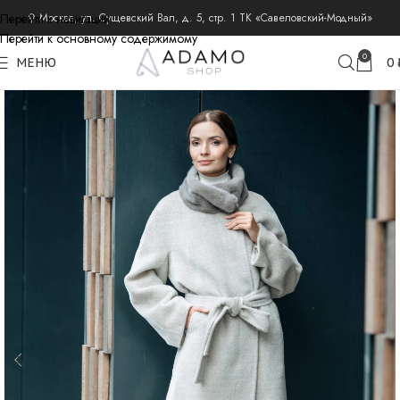
Перейти к навигации
⚲ Москва, ул. Сущевский Вал, д. 5, стр. 1 ТК «Савеловский-Модный»
Перейти к основному содержимому
главная
пальто из шерсти альпака
пальто альпака зимние
0
МЕНЮ
0