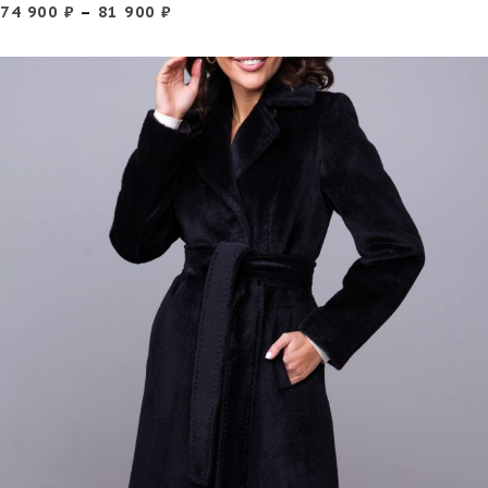
74 900
₽
–
81 900
₽