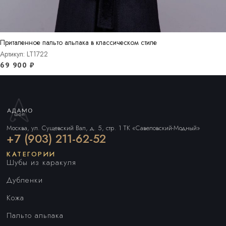
Приталенное пальто альпака в классическом стиле
Артикул: LT1722
69 900
₽
Москва, ул. Сущевский Вал, д. 5, стр. 1 ТК «Савеловский-Модный»
+7 (903) 211-62-52
КАТЕГОРИИ
Шубы из каракуля
Дубленки
Кожа
Пальто альпака