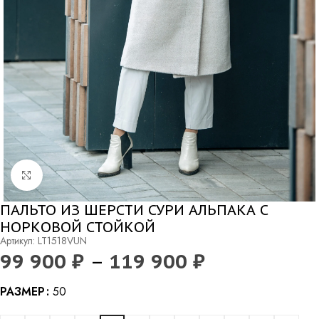
Нажмите, чтобы увеличить
ПАЛЬТО ИЗ ШЕРСТИ СУРИ АЛЬПАКА С
НОРКОВОЙ СТОЙКОЙ
Артикул: LT1518VUN
99 900
₽
–
119 900
₽
Alternative:
РАЗМЕР
50