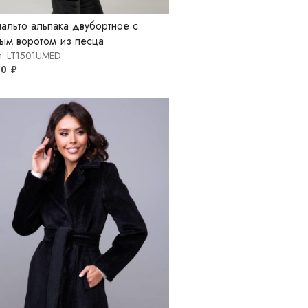
альто альпака двубортное с
ым воротом из песца
л: LT1501UMED
00
₽