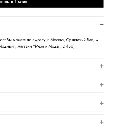
упить в 1 клик
рост Вы можете по адресу: г. Москва, Сущевский Вал, д.
-Модный”, магазин “Меха и Мода”, D-136).