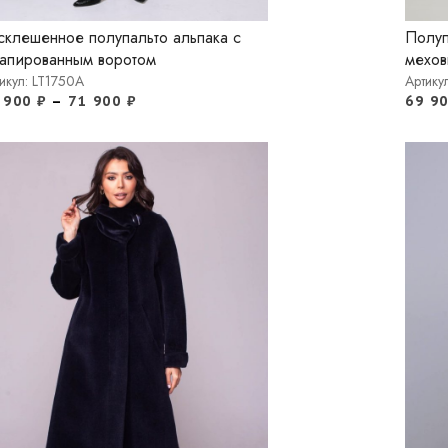
склешенное полупальто альпака с
Полуп
апированным воротом
мехов
икул: LT1750A
Артику
 900
₽
–
71 900
₽
69 9