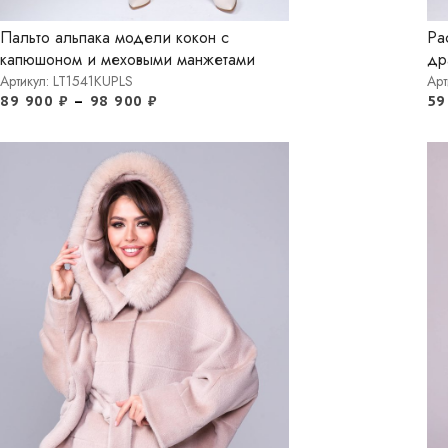
Пальто альпака модели кокон с
Ра
капюшоном и меховыми манжетами
др
Артикул: LT1541KUPLS
Арт
89 900
₽
–
98 900
₽
59