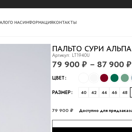
АЛОГ
О НАС
ИНФОРМАЦИЯ
КОНТАКТЫ
ака, ворот лисица фрост
ПАЛЬТО СУРИ АЛЬПА
Артикул: LT1940U
79 900
₽
–
87 900
₽
Alternative:
ЦВЕТ
РАЗМЕР
40
42
44
46
48
79 900
₽
Доступно для предзаказ