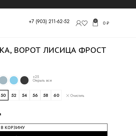
+7 (903) 211-62-52
0
0
₽
КА, ВОРОТ ЛИСИЦА ФРОСТ
+25
Открыть все
50
52
54
56
58
60
Очистить
а
В КОРЗИНУ