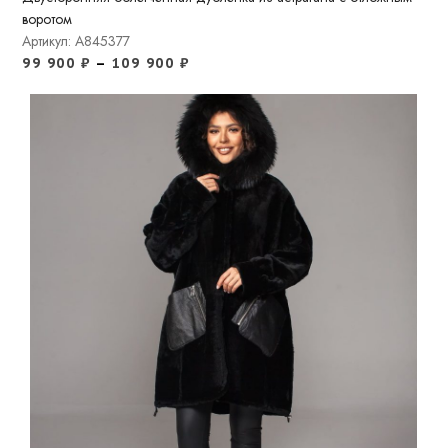
воротом
Артикул: A845377
99 900
₽
–
109 900
₽