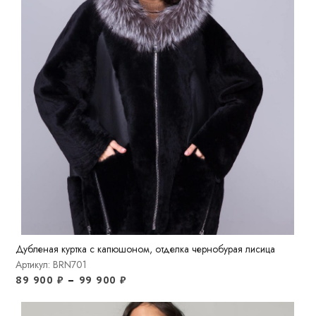
Дубленая куртка c капюшоном, отделка чернобурая лисица
Артикул: BRN701
89 900
₽
–
99 900
₽