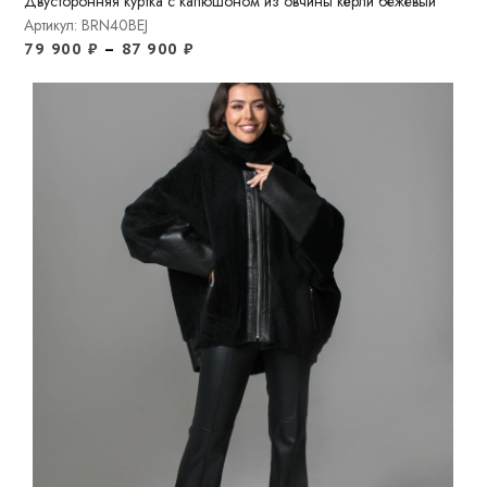
Двусторонняя куртка c капюшоном из овчины кёрли бежевый
Артикул: BRN40BEJ
79 900
₽
–
87 900
₽