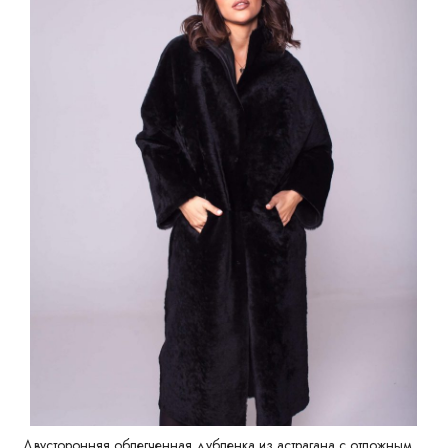
Двусторонняя облегченная дубленка из астрагана с отложным