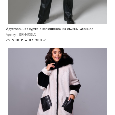
Двусторонняя куртка c капюшоном из овчины меринос
Артикул: BRN40BLC
79 900
₽
–
87 900
₽