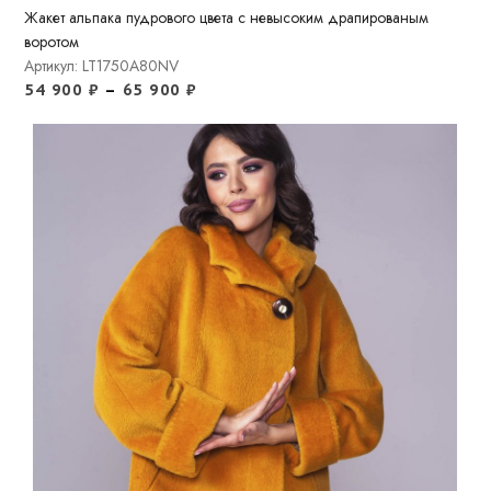
Жакет альпака пудрового цвета с невысоким драпированым
воротом
Артикул: LT1750A80NV
54 900
₽
–
65 900
₽