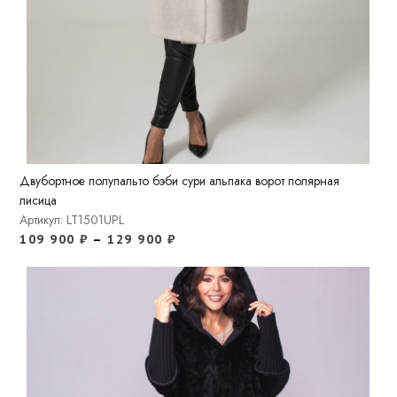
Двубортное полупальто бэби сури альпака ворот полярная
лисица
Артикул: LT1501UPL
109 900
₽
–
129 900
₽