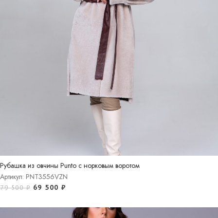
Рубашка из овчины Punto с норковым воротом
Артикул: PNT3556VZN
69 500
₽
79 500
₽