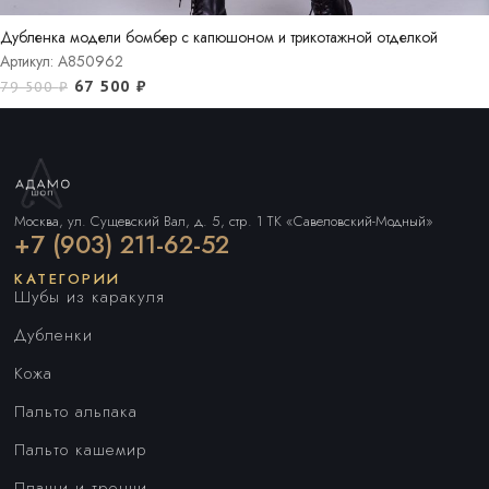
Дубленка модели бомбер с капюшоном и трикотажной отделкой
Артикул: A850962
67 500
₽
79 500
₽
Москва, ул. Сущевский Вал, д. 5, стр. 1 ТК «Савеловский-Модный»
+7 (903) 211-62-52
КАТЕГОРИИ
Шубы из каракуля
Дубленки
Кожа
Пальто альпака
Пальто кашемир
Плащи и тренчи