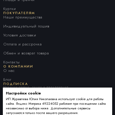
Куртки
ПОКУПАТЕЛЯМ
Наши преимущества
Индивидуальный пошив
Условия доставки
Оплата и рассрочка
Обмен и возврат товара
Контакты
О КОМПАНИИ
О нас
Блог
ПОДПИСКА
Новинки сезона, акции и предложения
Настройки cookie
ИП Журавлева Юлия Николаевна использует cookie для работы
сайта. Яндекс Метрика 49224052 работает при посещении сайта
Я ДАЮ СОГЛАСИЕ НА ОБРАБОТКУ ПЕРСОНАЛЬНЫХ ДАННЫХ И
независимо от выбора ниже. Дополнительные сервисы
СОГЛАШАЮСЬ С
ПОЛИТИКОЙ ОБРАБОТКИ ПЕРСОНАЛЬНЫХ
запускаются только после вашего разрешения.