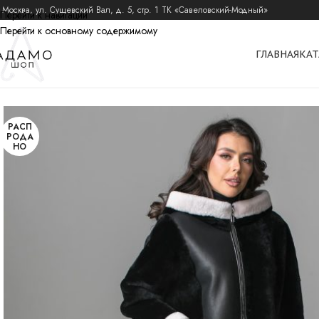
 Москва, ул. Сущевский Вал, д. 5, стр. 1 ТК «Савеловский-Модный»
Перейти к навигации
Перейти к основному содержимому
ГЛАВНАЯ
КАТ
главная
дубленки
дубленая куртка c декор вышивкой и меховым карманом
РАСП
РОДА
НО