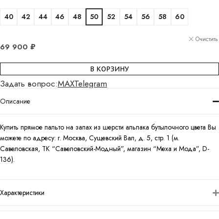
40
42
44
46
48
50
52
54
56
58
60
Очистить
69 900
₽
В КОРЗИНУ
Задать вопрос:
MAX
Telegram
Описание
Купить п
рямое пальто на запах из шерсти альпака бутылочного цвета
Вы
можете по адресу: г. Москва, Сущевский Вал, д. 5, стр. 1 (м.
Савеловская, ТК “Савеловский-Модный”, магазин “Меха и Мода”, D-
136).
Характеристики