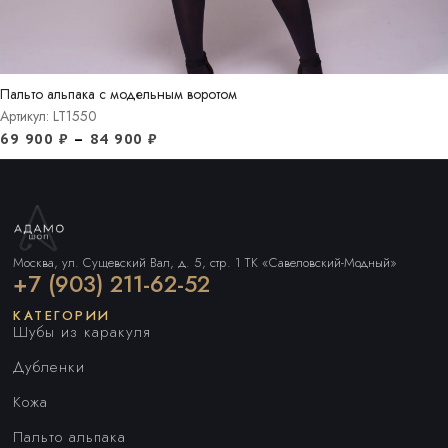
Пальто альпака с модельным воротом
Артикул: LT1550
69 900
₽
–
84 900
₽
Москва, ул. Сущевский Вал, д. 5, стр. 1 ТК «Савеловский-Модный»
+7 (903) 211-62-52
КАТЕГОРИИ
Шубы из каракуля
Дубленки
Кожа
Пальто альпака