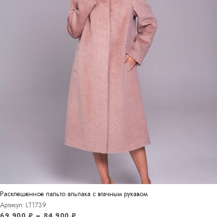
Расклешенное пальто альпака с втачным рукавом
Артикул: LT1739
69 900
₽
–
84 900
₽