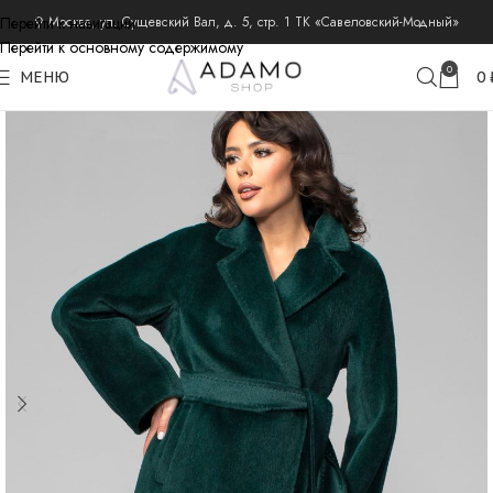
Перейти к навигации
⚲ Москва, ул. Сущевский Вал, д. 5, стр. 1 ТК «Савеловский-Модный»
Перейти к основному содержимому
главная
пальто из шерсти альпака
пальто альпака демисезонные
0
МЕНЮ
0