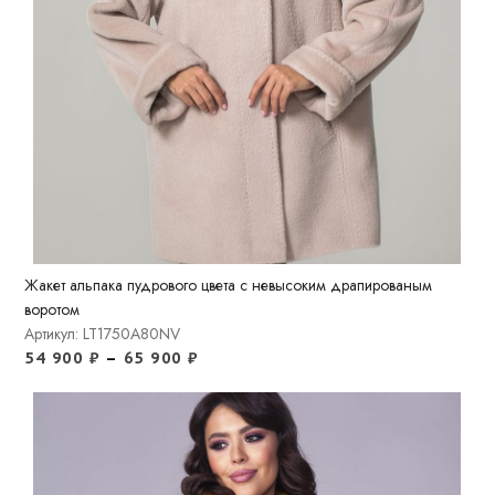
Жакет альпака пудрового цвета с невысоким драпированым
воротом
Артикул: LT1750A80NV
54 900
₽
–
65 900
₽