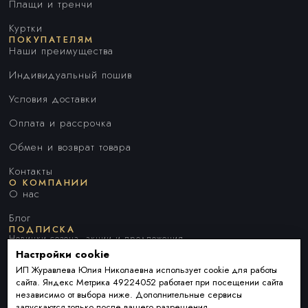
Плащи и тренчи
Куртки
ПОКУПАТЕЛЯМ
Наши преимущества
Индивидуальный пошив
Условия доставки
Оплата и рассрочка
Обмен и возврат товара
Контакты
О КОМПАНИИ
О нас
Блог
ПОДПИСКА
Новинки сезона, акции и предложения
Настройки cookie
ИП Журавлева Юлия Николаевна использует cookie для работы
сайта. Яндекс Метрика 49224052 работает при посещении сайта
Я ДАЮ СОГЛАСИЕ НА ОБРАБОТКУ ПЕРСОНАЛЬНЫХ ДАННЫХ И
независимо от выбора ниже. Дополнительные сервисы
СОГЛАШАЮСЬ С
ПОЛИТИКОЙ ОБРАБОТКИ ПЕРСОНАЛЬНЫХ
запускаются только после вашего разрешения.