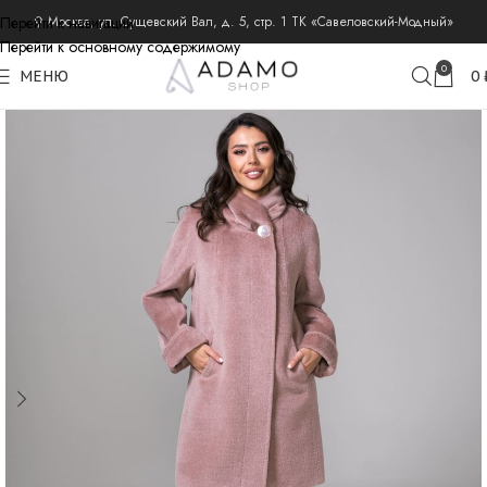
Перейти к навигации
⚲ Москва, ул. Сущевский Вал, д. 5, стр. 1 ТК «Савеловский-Модный»
Перейти к основному содержимому
главная
пальто из шерсти альпака
пальто альпака демисезонные
0
МЕНЮ
0