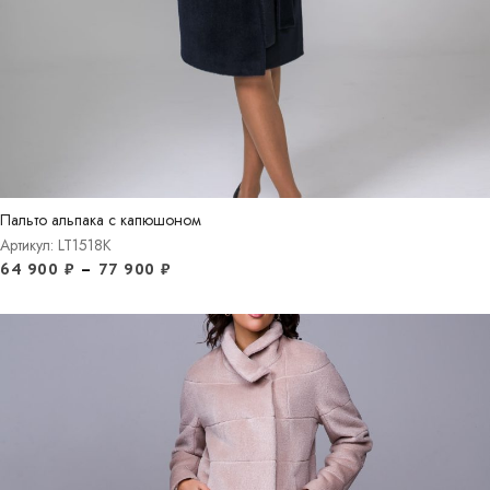
Пальто альпака с капюшоном
Артикул: LT1518K
64 900
₽
–
77 900
₽