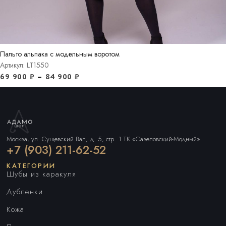
Пальто альпака с модельным воротом
Артикул: LT1550
69 900
₽
–
84 900
₽
Москва, ул. Сущевский Вал, д. 5, стр. 1 ТК «Савеловский-Модный»
+7 (903) 211-62-52
КАТЕГОРИИ
Шубы из каракуля
Дубленки
Кожа