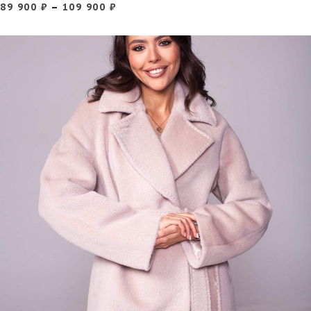
89 900
₽
–
109 900
₽