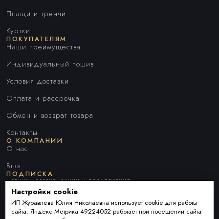
Плащи и тренчи
Куртки
ПОКУПАТЕЛЯМ
Наши преимущества
Индивидуальный пошив
Условия доставки
Оплата и рассрочка
Обмен и возврат товара
Контакты
О КОМПАНИИ
О нас
Блог
ПОДПИСКА
Новинки сезона, акции и предложения
Настройки cookie
ИП Журавлева Юлия Николаевна использует cookie для работы
сайта. Яндекс Метрика 49224052 работает при посещении сайта
Я ДАЮ СОГЛАСИЕ НА ОБРАБОТКУ ПЕРСОНАЛЬНЫХ ДАННЫХ И