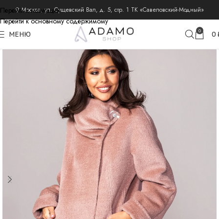
Перейти к навигации
⚲ Москва, ул. Сущевский Вал, д. 5, стр. 1 ТК «Савеловский-Модный»
Перейти к основному содержимому
главная
пальто из шерсти альпака
пальто альпака демисезонные
0
МЕНЮ
0