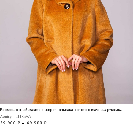
Расклешенный жакет из шерсти альпака золото с втачным рукавом
Артикул: LT1739A
59 900
₽
–
69 900
₽