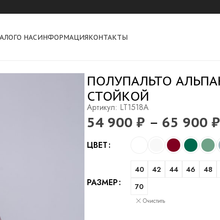
АЛОГ
О НАС
ИНФОРМАЦИЯ
КОНТАКТЫ
о альпака с модельной стойкой
ПОЛУПАЛЬТО АЛЬПА
СТОЙКОЙ
Артикул: LT1518A
54 900
₽
–
65 900
₽
Alternative:
ЦВЕТ
40
42
44
46
48
РАЗМЕР
70
Очистить