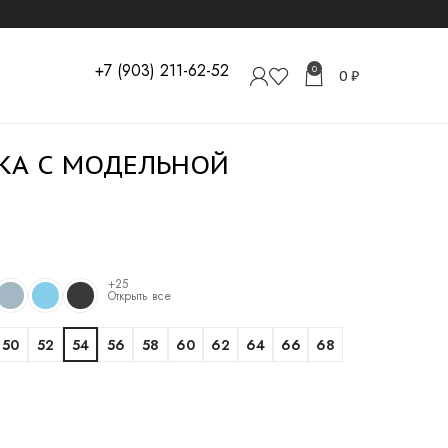
+7 (903) 211-62-52
0
0
₽
КА С МОДЕЛЬНОЙ
+25
Открыть все
50
52
54
56
58
60
62
64
66
68