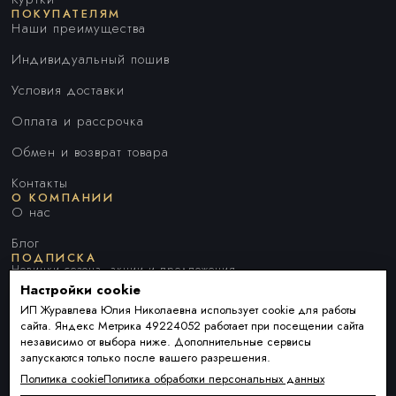
ПОКУПАТЕЛЯМ
Наши преимущества
Индивидуальный пошив
Условия доставки
Оплата и рассрочка
Обмен и возврат товара
Контакты
О КОМПАНИИ
О нас
Блог
ПОДПИСКА
Новинки сезона, акции и предложения
Настройки cookie
ИП Журавлева Юлия Николаевна использует cookie для работы
сайта. Яндекс Метрика 49224052 работает при посещении сайта
Я ДАЮ СОГЛАСИЕ НА ОБРАБОТКУ ПЕРСОНАЛЬНЫХ ДАННЫХ И
независимо от выбора ниже. Дополнительные сервисы
СОГЛАШАЮСЬ С
ПОЛИТИКОЙ ОБРАБОТКИ ПЕРСОНАЛЬНЫХ
запускаются только после вашего разрешения.
ДАННЫХ
.
Политика cookie
Политика обработки персональных данных