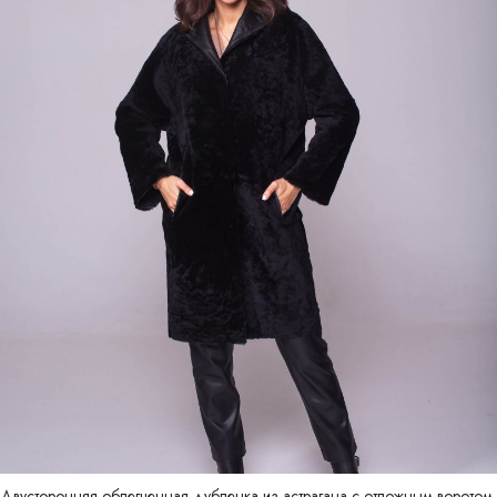
Двусторонняя облегченная дубленка из астрагана с отложным воротом