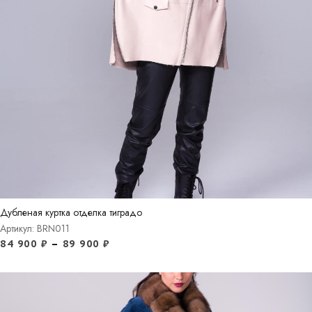
Дубленая куртка отделка тиградо
Артикул: BRN011
84 900
₽
–
89 900
₽